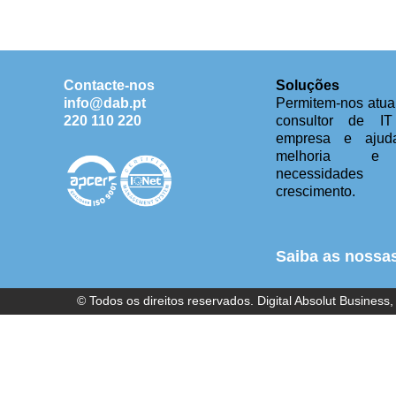
Contacte-nos
Soluções
info@dab.pt
Permitem-nos atu
220 110 220
consultor de I
empresa e ajud
melhoria e 
necessida
crescimento.
Saiba as nossa
© Todos os direitos reservados. Digital Absolut Business,