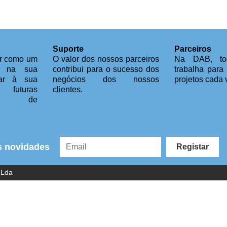
Suporte
Parceiros
ar como um
O valor dos nossos parceiros
Na DAB, to
T na sua
contribui para o sucesso dos
trabalha para
ar à sua
negócios dos nossos
projetos cada 
futuras
clientes.
des de
s novidades
Registar
 Lda