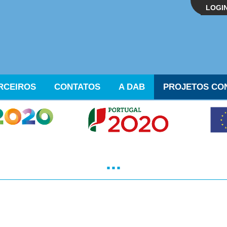
LOGI
RCEIROS
CONTATOS
A DAB
PROJETOS CO
...